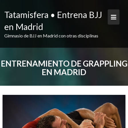
Saltar
contenido
Tatamisfera • Entrena BJJ
en Madrid
Gimnasio de BJJ en Madrid con otras disciplinas
ENTRENAMIENTO DE GRAPPLING
EN MADRID